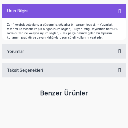
Ürün Bilgisi
Zarif kelebek detaylarıyla süslenmiş, göz alıcı bir sunum tepsisi.; - Yuvarlak
tasarımı ile modern ve şık bir görünüm sağlar.; - Siyah rengi sayesinde her türlü
sofra düzenine kolayca uyum sağlar.; - Tek parça halinde gelen bu tepsinin
kullanımı pratiktir ve dayanıklılığıyla uzun süreli kullanım vaat eder.
Yorumlar
Taksit Seçenekleri
Bu ürüne ilk yorumu siz yapın!
Benzer Ürünler
Yorum Yaz