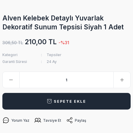
Alven Kelebek Detaylı Yuvarlak
Dekoratif Sunum Tepsisi Siyah 1 Adet
210,00 TL
306,50 TL
-%31
Kategori
Tepsiler
Garanti Süresi
24 Ay
SEPETE EKLE
Yorum Yaz
Tavsiye Et
Paylaş