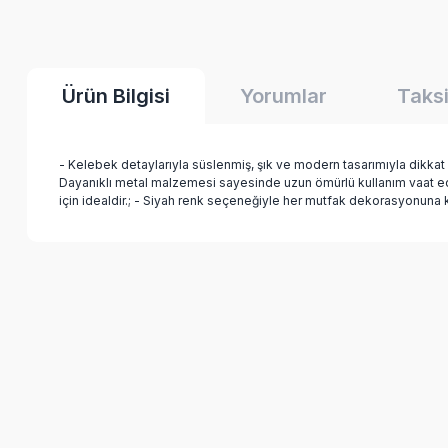
Ürün Bilgisi
Yorumlar
Taksi
- Kelebek detaylarıyla süslenmiş, şık ve modern tasarımıyla dikkat
Dayanıklı metal malzemesi sayesinde uzun ömürlü kullanım vaat ederk
için idealdir.; - Siyah renk seçeneğiyle her mutfak dekorasyonuna k