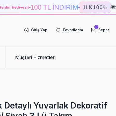
100 TL İNDİRİM
🎁
ILK100
din Hediyesi!
Se
Giriş Yap
Favorilerim
Sepet
Müşteri Hizmetleri
 Detaylı Yuvarlak Dekoratif
i Siyah 3 Lü Takım