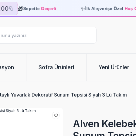
🎁
✨
00
Sepette
Geçerli
İlk Alışverişe Özel
Hoş Gel
asyon
Sofra Ürünleri
Yeni Ürünler
aylı Yuvarlak Dekoratif Sunum Tepsisi Siyah 3 Lü Takım
Alven Kelebek
Sunum Tepsis