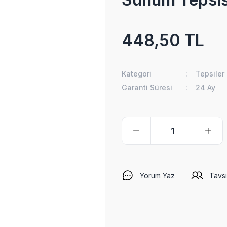
448,50 TL
Kategori
Tepsiler
Garanti Süresi
24 Ay
Yorum Yaz
Tavsi