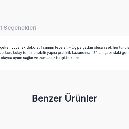
t Seçenekleri
 çeken yuvarlak dekoratif sunum tepsisi.; - Üç parçadan oluşan set; her türlü
en, kolay temizlenebilir yapısı pratiklik kazandırır.; - 24 cm çapındaki geni
olayca uyum sağlar ve zamansız bir şıklık katar.
Bu ürüne ilk yorumu siz yapın!
Benzer Ürünler
Yorum Yaz