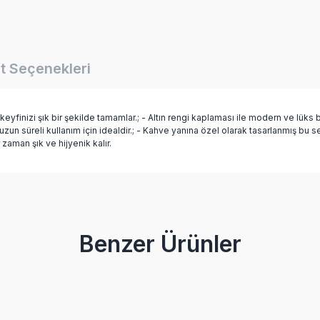
t Seçenekleri
 keyfinizi şık bir şekilde tamamlar.; - Altın rengi kaplaması ile modern ve lüks 
un süreli kullanım için idealdir.; - Kahve yanına özel olarak tasarlanmış bu set, 
zaman şık ve hijyenik kalır.
Bu ürüne ilk yorumu siz yapın!
Benzer Ürünler
Yorum Yaz