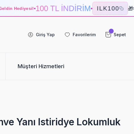
100 TL İNDİRİM
🎁
ILK100
din Hediyesi!
Se
Giriş Yap
Favorilerim
Sepet
Müşteri Hizmetleri
hve Yanı Istiridye Lokumluk