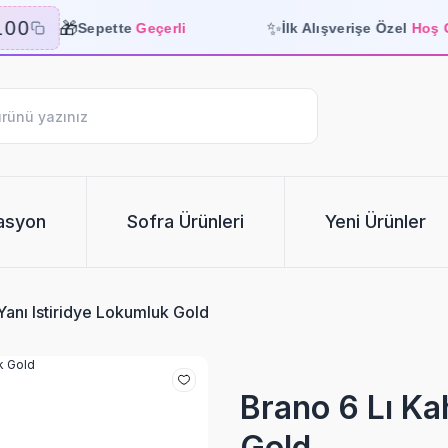
🎁
✨
00
Sepette
Geçerli
İlk Alışverişe Özel
Hoş Gel
asyon
Sofra Ürünleri
Yeni Ürünler
Yanı Istiridye Lokumluk Gold
Brano 6 Lı Ka
Gold