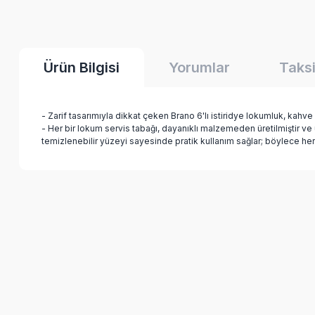
Ürün Bilgisi
Yorumlar
Taksi
- Zarif tasarımıyla dikkat çeken Brano 6'lı istiridye lokumluk, kahve
- Her bir lokum servis tabağı, dayanıklı malzemeden üretilmiştir ve uz
temizlenebilir yüzeyi sayesinde pratik kullanım sağlar; böylece her 