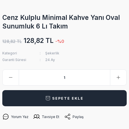
Cenz Kulplu Minimal Kahve Yanı Oval
Sunumluk 6 Lı Takım
128,82 TL
128,82 TL
-%0
Kategori
Şekerlik
Garanti Süresi
24 Ay
SEPETE EKLE
Yorum Yaz
Tavsiye Et
Paylaş