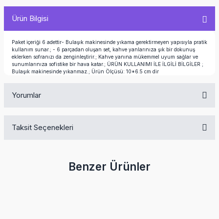
Ürün Bilgisi
Paket içeriği 6 adettir- Bulaşık makinesinde yıkama gerektirmeyen yapısıyla pratik
kullanım sunar.; - 6 parçadan oluşan set, kahve yanlarınıza şık bir dokunuş
eklerken sofranızı da zenginleştirir.; Kahve yanına mükemmel uyum sağlar ve
sunumlarınıza sofistike bir hava katar.; ÜRÜN KULLANIMI İLE İLGİLİ BİLGİLER ;
Bulaşık makinesinde yıkanmaz.; Ürün Ölçüsü: 10*6.5 cm dir
Yorumlar
Taksit Seçenekleri
Bu ürüne ilk yorumu siz yapın!
Benzer Ürünler
Yorum Yaz