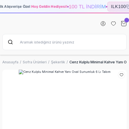
100 TL İNDİRİM
ILK100
İlk Alışverişe Özel
Hoş Geldin Hediyesi!
Anasayfa
Sofra Ürünleri
Şekerlik
Cenz Kulplu Minimal Kahve Yanı Ov