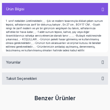
Ürün Bilgisi
1. sınıf metalden üretilmektedir.; ; -Şık ve modern tasarımıyla dikkat çeken sunum
tepsisi, sofralarınıza zarif bir dokunuş katıyor ; En:27 cm ; BOY:17 CM ; -Siyah
rengi ile zarif modern ve şık bir görünüm sergileyen bu takım, sofralarınıza
sofistike bir hava katar.; ; -1 adet sunum tepsisi, kahve, çay veya diğer
ikramlıklarınızı rahatça servis etmenize olanak tanır ; ; ; ; -Bulaşık makinesinde
yıkanmaz ; - KOŞULLARI ; -Ürünün paketi hasar görmemiş ve kullanılmamış
olması gerekmektedir.; ; -Ürünün tüm aksesuarları ve orijinal kutusu ile beraber
edilmesi gerekmektedir.; ; -Ürünlerimizin ambalajı açılmamış, denenmemiş,
bozulmamış ve kullanılmamış olmaları halinde iadesi kabul edilİir.
Yorumlar
Taksit Seçenekleri
Bu ürüne ilk yorumu siz yapın!
Benzer Ürünler
Yorum Yaz