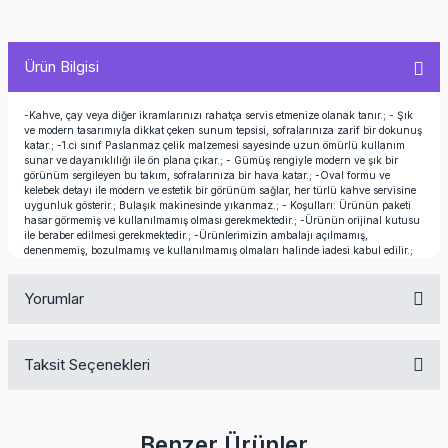
Ürün Bilgisi
-Kahve, çay veya diğer ikramlarınızı rahatça servis etmenize olanak tanır.; - Şık
ve modern tasarımıyla dikkat çeken sunum tepsisi, sofralarınıza zarif bir dokunuş
katar.; -1.ci sınıf Paslanmaz çelik malzemesi sayesinde uzun ömürlü kullanım
sunar ve dayanıklılığı ile ön plana çıkar.; - Gümüş rengiyle modern ve şık bir
görünüm sergileyen bu takım, sofralarınıza bir hava katar.; -Oval formu ve
kelebek detayı ile modern ve estetik bir görünüm sağlar, her türlü kahve servisine
uygunluk gösterir.; Bulaşık makinesinde yıkanmaz.; - Koşulları: Ürünün paketi
hasar görmemiş ve kullanılmamış olması gerekmektedir.; -Ürünün orijinal kutusu
ile beraber edilmesi gerekmektedir.; -Ürünlerimizin ambalajı açılmamış,
denenmemiş, bozulmamış ve kullanılmamış olmaları halinde iadesi kabul edilir.;
Yorumlar
Taksit Seçenekleri
Bu ürüne ilk yorumu siz yapın!
Benzer Ürünler
Yorum Yaz