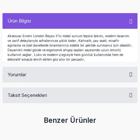
Ürün Bilgisi
Aksesuar Evreni London Beyaz 3’lü metal sunum tepsisi takımı, modern tasarımı
ve zarif detaylarıyla sofralarınıza şıklık katar.; Kahvaltı, çay saati, misafir
ağırlama ve özel davetlerde ikramlarınızı estetik bir şekilde sunmanız için idealdir.;
Dayanıklı metal gövde ve ergonomik ahşap sapları sayesinde uzun ömürlü
kullanım sağlar.; Lüks ve modern çizgisiyle hem günlük kullanımda hem de
dekoratif amaçla tercih edilen göz alıcı bir parçadır.;
Yorumlar
Taksit Seçenekleri
Bu ürüne ilk yorumu siz yapın!
Benzer Ürünler
Yorum Yaz