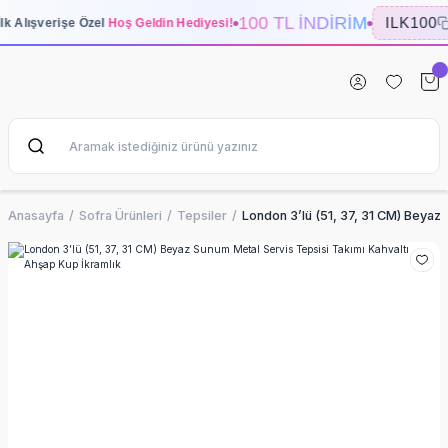
100 TL İNDİRİM
ILK100
İlk Alışverişe Özel
Hoş Geldin Hediyesi!
Anasayfa
Sofra Ürünleri
Tepsiler
London 3’lü (51, 37, 31 CM) Beyaz 