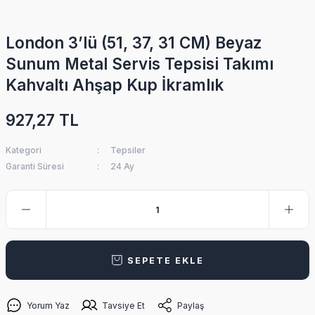
London 3’lü (51, 37, 31 CM) Beyaz
Sunum Metal Servis Tepsisi Takımı
Kahvaltı Ahşap Kup İkramlık
927,27 TL
Kategori
Tepsiler
Garanti Süresi
24 Ay
SEPETE EKLE
Yorum Yaz
Tavsiye Et
Paylaş