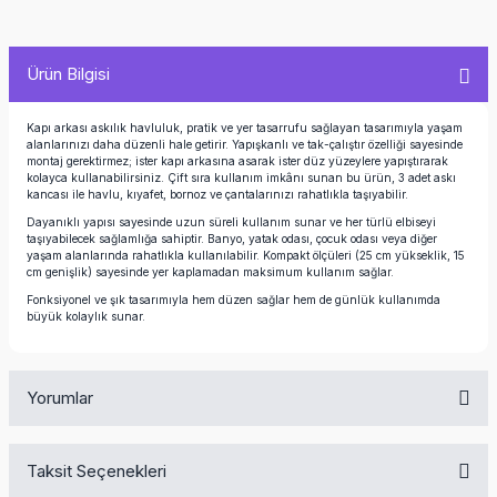
Ürün Bilgisi
Kapı arkası askılık havluluk, pratik ve yer tasarrufu sağlayan tasarımıyla yaşam
alanlarınızı daha düzenli hale getirir. Yapışkanlı ve tak-çalıştır özelliği sayesinde
montaj gerektirmez; ister kapı arkasına asarak ister düz yüzeylere yapıştırarak
kolayca kullanabilirsiniz. Çift sıra kullanım imkânı sunan bu ürün, 3 adet askı
kancası ile havlu, kıyafet, bornoz ve çantalarınızı rahatlıkla taşıyabilir.
Dayanıklı yapısı sayesinde uzun süreli kullanım sunar ve her türlü elbiseyi
taşıyabilecek sağlamlığa sahiptir. Banyo, yatak odası, çocuk odası veya diğer
yaşam alanlarında rahatlıkla kullanılabilir. Kompakt ölçüleri (25 cm yükseklik, 15
cm genişlik) sayesinde yer kaplamadan maksimum kullanım sağlar.
Fonksiyonel ve şık tasarımıyla hem düzen sağlar hem de günlük kullanımda
büyük kolaylık sunar.
Yorumlar
Taksit Seçenekleri
Bu ürüne ilk yorumu siz yapın!