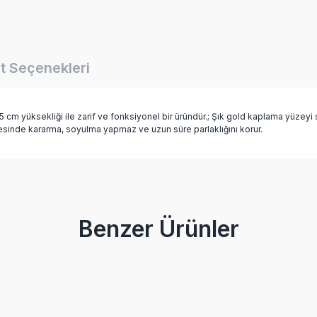
t Seçenekleri
m yüksekliği ile zarif ve fonksiyonel bir üründür.; Şık gold kaplama yüzeyi s
esinde kararma, soyulma yapmaz ve uzun süre parlaklığını korur.
Bu ürüne ilk yorumu siz yapın!
Benzer Ürünler
Yorum Yaz