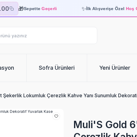
🎁
✨
00
Sepette
Geçerli
İlk Alışverişe Özel
Hoş Gel
asyon
Sofra Ürünleri
Yeni Ürünler
Set Şekerlik Lokumluk Çerezlik Kahve Yanı Sunumluk Dekorat
Muli'S Gold 6
Çerezlik Kahv