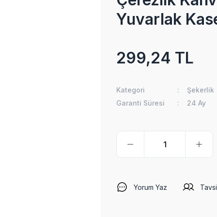
Yuvarlak Kas
299,24 TL
Kategori
Şekerlik
Garanti Süresi
24 Ay
Yorum Yaz
Tavsi