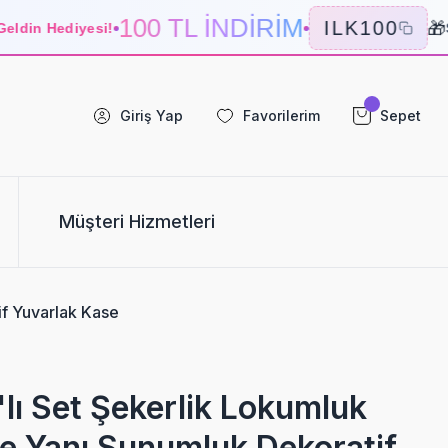
100 TL İNDİRİM
🎁
ILK100
din Hediyesi!
Se
Giriş Yap
Favorilerim
Sepet
Müşteri Hizmetleri
if Yuvarlak Kase
'lı Set Şekerlik Lokumluk
e Yanı Sunumluk Dekoratif