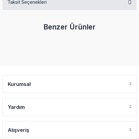
Taksit Seçenekleri
Bu ürüne ilk yorumu siz yapın!
Benzer Ürünler
Yorum Yaz
Kurumsal
Yardım
Alışveriş