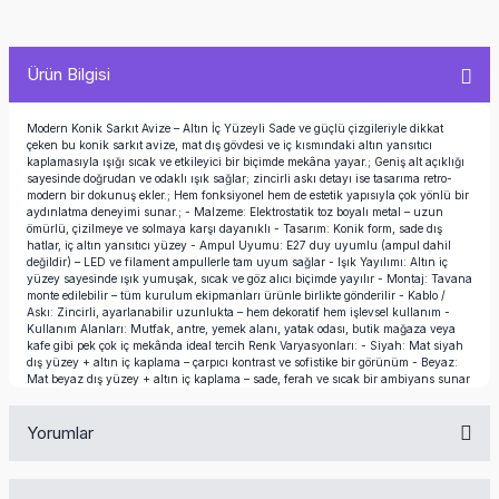
Ürün Bilgisi
Modern Konik Sarkıt Avize – Altın İç Yüzeyli Sade ve güçlü çizgileriyle dikkat
çeken bu konik sarkıt avize, mat dış gövdesi ve iç kısmındaki altın yansıtıcı
kaplamasıyla ışığı sıcak ve etkileyici bir biçimde mekâna yayar.; Geniş alt açıklığı
sayesinde doğrudan ve odaklı ışık sağlar; zincirli askı detayı ise tasarıma retro-
modern bir dokunuş ekler.; Hem fonksiyonel hem de estetik yapısıyla çok yönlü bir
aydınlatma deneyimi sunar.; - Malzeme: Elektrostatik toz boyalı metal – uzun
ömürlü, çizilmeye ve solmaya karşı dayanıklı - Tasarım: Konik form, sade dış
hatlar, iç altın yansıtıcı yüzey - Ampul Uyumu: E27 duy uyumlu (ampul dahil
değildir) – LED ve filament ampullerle tam uyum sağlar - Işık Yayılımı: Altın iç
yüzey sayesinde ışık yumuşak, sıcak ve göz alıcı biçimde yayılır - Montaj: Tavana
monte edilebilir – tüm kurulum ekipmanları ürünle birlikte gönderilir - Kablo /
Askı: Zincirli, ayarlanabilir uzunlukta – hem dekoratif hem işlevsel kullanım -
Kullanım Alanları: Mutfak, antre, yemek alanı, yatak odası, butik mağaza veya
kafe gibi pek çok iç mekânda ideal tercih Renk Varyasyonları: - Siyah: Mat siyah
dış yüzey + altın iç kaplama – çarpıcı kontrast ve sofistike bir görünüm - Beyaz:
Mat beyaz dış yüzey + altın iç kaplama – sade, ferah ve sıcak bir ambiyans sunar
Yorumlar