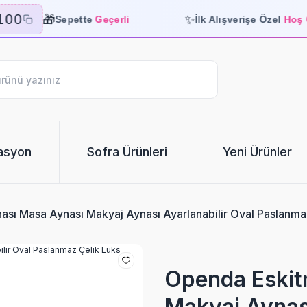
🎁
✨
00
Sepette
Geçerli
İlk Alışverişe Özel
Hoş Ge
asyon
Sofra Ürünleri
Yeni Ürünler
ası Masa Aynası Makyaj Aynası Ayarlanabilir Oval Paslanma
Openda Eskit
Makyaj Aynası