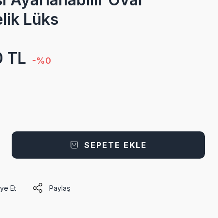
lik Lüks
0 TL
-%0
SEPETE EKLE
ye Et
Paylaş