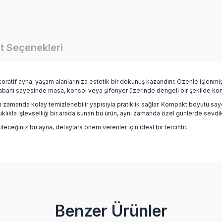
t Seçenekleri
oratif ayna, yaşam alanlarınıza estetik bir dokunuş kazandırır. Özenle işlenm
banı sayesinde masa, konsol veya şifonyer üzerinde dengeli bir şekilde konum
ı zamanda kolay temizlenebilir yapısıyla pratiklik sağlar. Kompakt boyutu sa
klıkla işlevselliği bir arada sunan bu ürün, aynı zamanda özel günlerde sevdik
leceğiniz bu ayna, detaylara önem verenler için ideal bir tercihtir.
Bu ürüne ilk yorumu siz yapın!
Benzer Ürünler