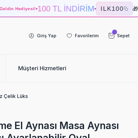
100 TL İNDİRİM
🎁
ILK100
ldin Hediyesi!
Se
Giriş Yap
Favorilerim
Sepet
Müşteri Hizmetleri
z Çelik Lüks
me El Aynası Masa Aynası
 Ayarlanabilir Oval