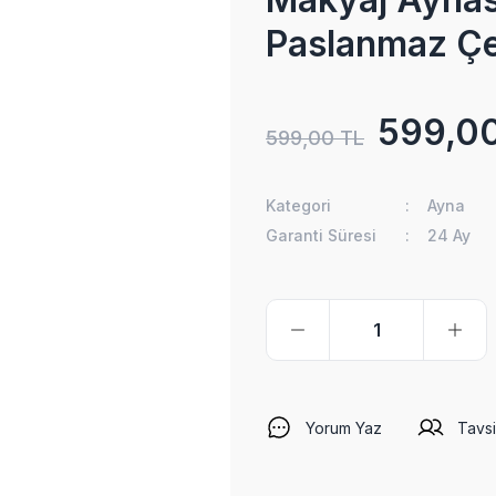
Paslanmaz Çe
599,0
599,00 TL
Kategori
Ayna
Garanti Süresi
24 Ay
Yorum Yaz
Tavsi