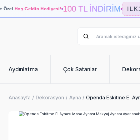
100 TL İNDİRİM
ILK1
 Özel
Hoş Geldin Hediyesi!
Aydınlatma
Çok Satanlar
Dekor
Anasayfa
Dekorasyon
Ayna
Openda Eskitme El Ayn