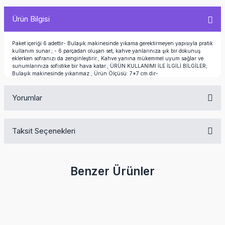
Ürün Bilgisi
Paket içeriği 6 adettir- Bulaşık makinesinde yıkama gerektirmeyen yapısıyla pratik
kullanım sunar.; - 6 parçadan oluşan set, kahve yanlarınıza şık bir dokunuş
eklerken sofranızı da zenginleştirir.; Kahve yanına mükemmel uyum sağlar ve
sunumlarınıza sofistike bir hava katar.; ÜRÜN KULLANIMI İLE İLGİLİ BİLGİLER;
Bulaşık makinesinde yıkanmaz.; Ürün Ölçüsü: 7*7 cm dir-
Yorumlar
Taksit Seçenekleri
Bu ürüne ilk yorumu siz yapın!
Benzer Ürünler
Yorum Yaz