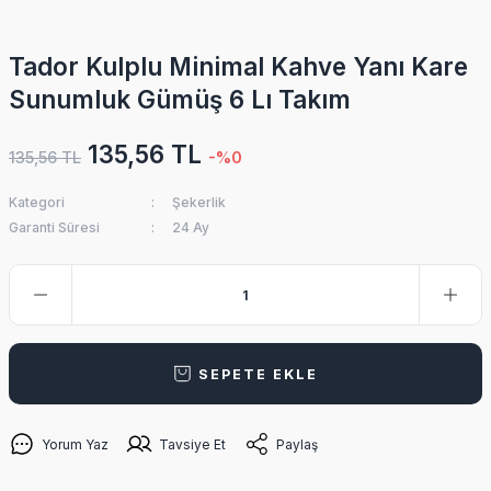
Tador Kulplu Minimal Kahve Yanı Kare
Sunumluk Gümüş 6 Lı Takım
135,56 TL
135,56 TL
-%0
Kategori
Şekerlik
Garanti Süresi
24 Ay
SEPETE EKLE
Yorum Yaz
Tavsiye Et
Paylaş